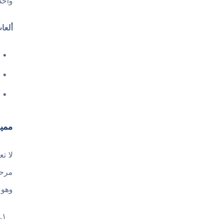
واحد
ألعا
مميزات ت
مرحل
وهو 