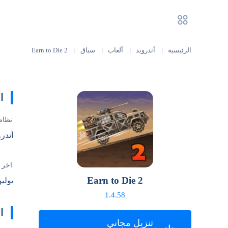
الرئيسية
أندرويد
ألعاب
سباق
Earn to Die 2
|
|
|
|
ا
نظام
أندرويد 6.0
آخر 
Earn to Die 2
يوليو 16, 6
1.4.58
ا
تنزيل مجاني