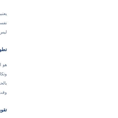
يعتب
نفسك
ليس 
تطو
وتكا
بالح
وقت 
تقوي