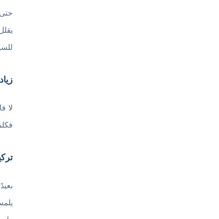
حتى 
يقلل
للسي
زياد
لا ف
فكلم
تركي
بعيد
يلمس