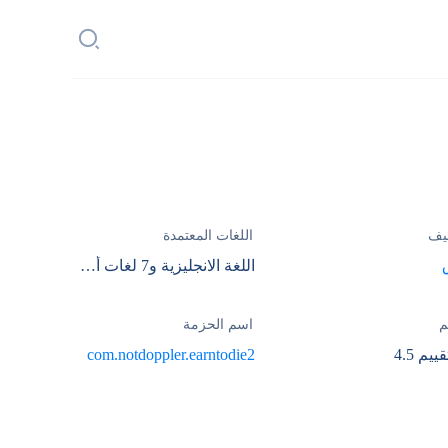
يف
اللغات المعتمدة
اللغة الانجليزية و7 لغات أخري
م
اسم الحزمة
com.notdoppler.earntodie2
4.5