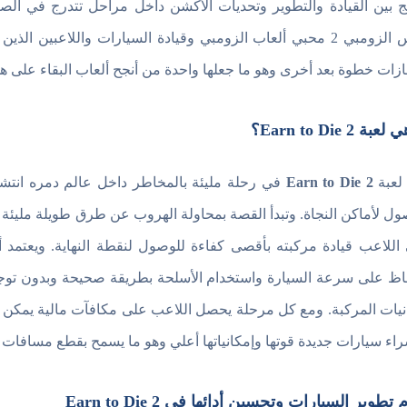
ج بين القيادة والتطوير وتحديات الأكشن داخل مراحل تتدرج في الص
دعس الزومبي 2 محبي ألعاب الزومبي وقيادة السيارات واللاعبين
جازات خطوة بعد أخرى وهو ما جعلها واحدة من أنجح ألعاب البقاء على هوا
بة Earn to Die 2؟
 لعبة
Earn to Die 2
في رحلة مليئة بالمخاطر داخل عالم دمره انتشا
ول لأماكن النجاة. وتبدأ القصة بمحاولة الهروب عن طرق طويلة مليئة 
اللاعب قيادة مركبته بأقصى كفاءة للوصول لنقطة النهاية. ويعتمد
اظ على سرعة السيارة واستخدام الأسلحة بطريقة صحيحة وبدون توجيه 
نيات المركبة. ومع كل مرحلة يحصل اللاعب على مكافآت مالية يمكن ا
راء سيارات جديدة قوتها وإمكانياتها أعلي وهو ما يسمح بقطع مسافات
تطوير السيارات وتحسين أدائها في Earn to Die 2