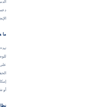
الدم
الإن
ما هي لع
تبدء
للوص
على 
الحف
إمكا
أو ش
نظام 