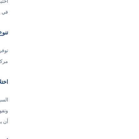
في إ
تنوع
توفر
مركب
اختل
السي
وتفو
أن ي