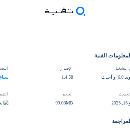
لمعلومات الفنية
 التشغيل
الإصدار
التصن
 أو أحدث
1.4.58
سباق
تحديث
الحجم
التقيي
202
99.08MB
لمراجعة