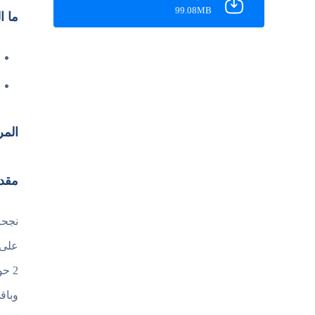
99.08MB
ما الجديد ف
المر
مقدمه عن لعب
نجحت
على 
2 ح
وباق