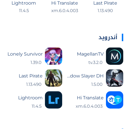
Lightroom
Hi Translate
Last Pirate
11.4.5
6.0.4.003.xm
1.13.490
أندرويد
Lonely Survivor
MagellanTV
1.39.0
tv.3.2.0
Last Pirate
Shadow Slayer DH
1.13.490
1.5.00
Lightroom
Hi Translate
11.4.5
6.0.4.003.xm