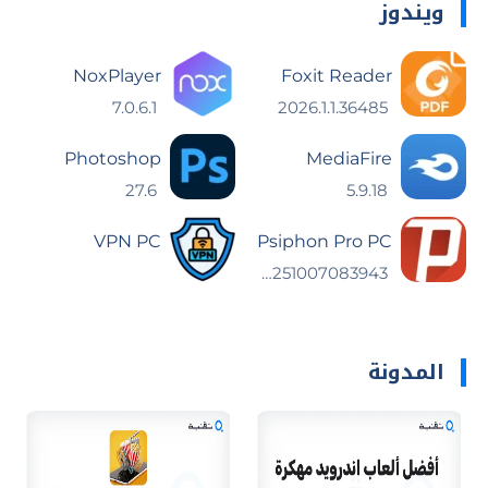
ويندوز
NoxPlayer
Foxit Reader
7.0.6.1
2026.1.1.36485
Photoshop
MediaFire
27.6
5.9.18
VPN PC
Psiphon Pro PC
186.20251007083943
المدونة