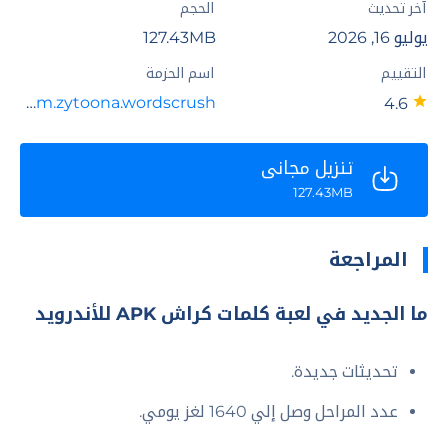
آخر تحديث
الحجم
يوليو 16, 2026
127.43MB
التقييم
اسم الحزمة
com.zytoona.wordscrush
4.6
تنزيل مجاني
127.43MB
المراجعة
ما الجديد في لعبة كلمات كراش APK للأندرويد
تحديثات جديدة.
عدد المراحل وصل إلي 1640 لغز يومي.