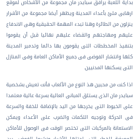
بداية اللعبة يرافق سبايدر مان مجموعة من الأشخاص لموقع
ارهابى ملئ بأعداء المدينة ويظهر أيضا مجموعة من الأشرار
ينزلون من الطائرة وهنا تبدء المهمة الحقيقية وهى الاندفاع
عليهم ومهاجتهم والقضاء عليهم نهائيا قبل أن يقوموا
بتنفيذ المخططات التى يقومون بها دائما وتدمير المدينة
كلها وانتشار الفوضى فى جميع الأماكن العامة وفى المنازل
التى يسكنها المدنيين.
اذا كنت من محبين هذ النوع من الألعاب فأنت تعيش بشخصية
سبايدر مان الذى يستلق المبانى العالية بسرعة عالية معتمدا
على الخيوط التى يخرجها من اليد بالإضافة للخفة والسرعة
فى الحركة وتوجيه اللكمات والضرب على الأعداء ويمكن
الاستعانة بالمركبات التى تختصر الوقت فى الوصول للأماكن
المعرضة للخطر التى احتلها الأشرار ونشروا الفوضى بين