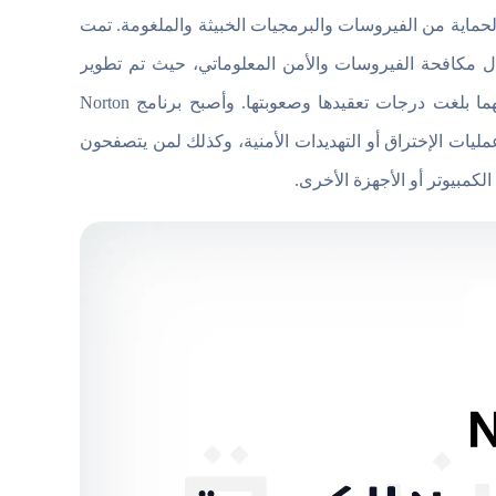
حماية من الفيروسات والبرمجيات الخبيثة والملغومة. تمت
من خلال شركة “Symantec” الرائدة في مجال مكافحة الفيروسات والأمن المعلوماتي، حيث تم تطوير
نورتن انتي فايروس وإطلاقه عام 1991 م لحل جميع المشاكل الأمنية مهما بلغت درجات تعقيدها وصعوبتها. وأصبح برنامج Norton
 عمليات الإختراق أو التهديدات الأمنية، وكذلك لمن يتصفحون
كمبيوتر أو الأجهزة الأخرى.