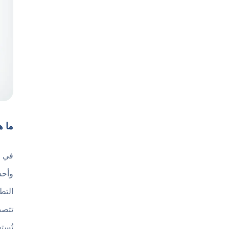
ما هو ب
في ظ
التط
تتصد
تُست