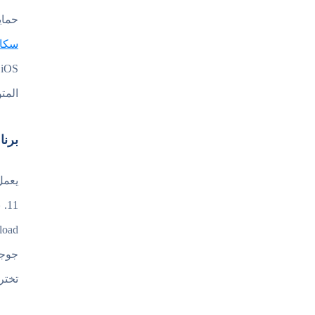
حماي
سكا
المت
برنا
free download سوف تحصل ع
جوجل
تختر