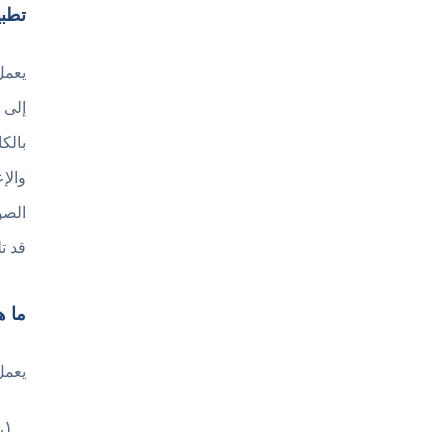
تطبيق  Anti Virus
يعمل
إلى 
بالك
قد ت
ما ه
يعمل