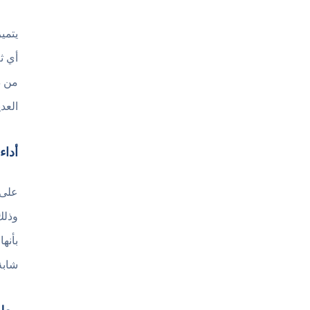
يتمي
أي ث
العد
أداء
على 
وذلك
بأنه
شابة