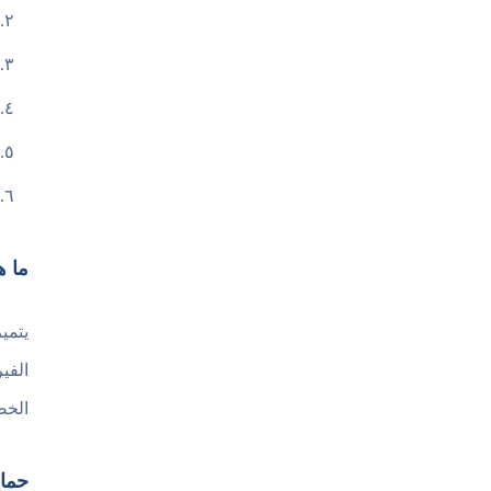
ما هي خص
يتمي
الفي
الخص
حماي