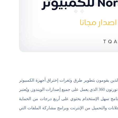
لذين يقومون بتطوير طرق وثغرات إختراق أجهزة الكمبيوتر
وأحدث برامج التجسس والفيروسات، تم إصدار برنامج مكافحة الفيروسات نورتون 360 الذي يعمل على جميع إصدارات الويندوز. ويُعتبر
نامج سهل الإستخدام يحتوي على أربع درجات من الحماية
انات والتحميل من الإنترنت وبرامج مشاركة الملفات التي