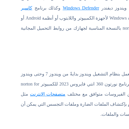
Windows Defender
وكذلك برنامج
كاسبر
Kaspersky ، حيث أن البرنامج متاح لكافة الأنظمة سواء كانت أنظمة Windows لأجهزة الكمبيوتر واللابتوب أو أنظمة Android أو
iOS للهواتف الذكية. يمكنك تحميل نورتون انتي فايرس norton 360 download بالنسخة المناسبة لجهازك من روابط التحميل المجانية
يعمل برنامج Norton Antivirus على جميع أجهزة الكمبيوتر واللابتوب التي تعمل بنظام التشغيل ويندوز بدايةً من ويندوز 7 وحتى ويندوز
11. بالإضافة إلى أنه يدعم اللغة العربية ولغات العالم الأخرى. وبـ تحميل برنامج نورتون 360 انتي فايروس 2023 للكمبيوتر norton for
متصفحات الانترنت
مثل
بإكتشاف الملفات الضارة وملفات التجسس التي يمكن أن
سات والملفات.