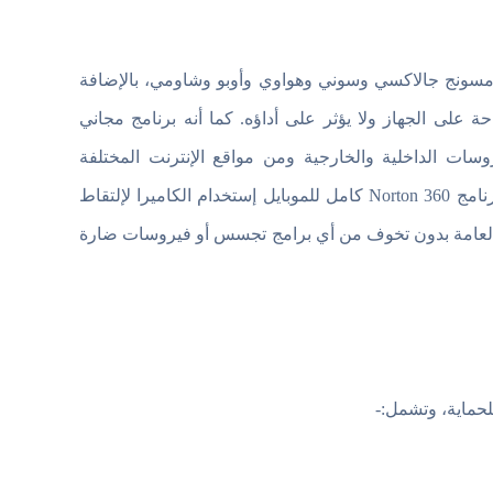
سامسونج جالاكسي وسوني وهواوي وأوبو وشاومي، بالإضافة
حة على الجهاز ولا يؤثر على أداؤه. كما أنه برنامج مجاني
وسات الداخلية والخارجية ومن مواقع الإنترنت المختلفة
والإعلانات التي تحتوي على برمجيات خبيثة. يمكن أيضاً من خلال تحميل برنامج Norton 360 كامل للموبايل إستخدام الكاميرا لإلتقاط
ور وإرسال رسائل إلى الأصدقاء عبر الإنترنت والإتصال بشبكات Wi-Fi العامة بدون تخوف من أي برامج تجسس أو فيروسات ضارة
حماية، وتشمل:-