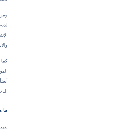
ومن 
لديه
الإن
والا
المو
أيضا
الدخ
ما هي إصد
يتمي