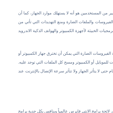
ر من المستخدمين هو أنه لا يستهلك موارد الجهاز، كما أن
الفيروسات والملفات الضارة ومنع التهديدات التي تأتي من
مجيات الخبيثة لأجهزة الكمبيوتر والهواتف الذكية الاندرويد
Norton انترنت سكيورتي Norton Internet Security بمكافحة الفيروسات الضارة التي يمكن أن تخترق جهاز الكمبيوتر أو
لموبايل أو الكمبيوتر ومسح كل الملفات التي توجد عليه.
حتى لا يتأثر الجهاز ولا تتأثر سرعة الإتصال بالإنترنت عند
ر لائحة برامج الانتي فايرس عالمياً وينافس بكل جدية برامج