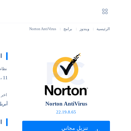
الرئيسية
ويندوز
برامج
Norton AntiVirus
|
|
|
ا
نظام
، 11
آخر 
Norton AntiVirus
أبريل 23, 
22.19.8.65
ا
تنزيل مجاني