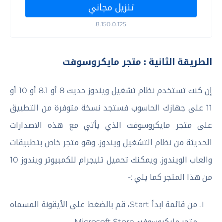
تنزيل مجاني
8.150.0.125
الطريقة الثانية : متجر مايكروسوفت
إن كنت تستخدم نظام تشغيل ويندوز حديث 8 أو 8.1 أو 10 أو
11 على جهازك الحاسوب فستجد نسخة متوفرة من التطبيق
على متجر مايكروسوفت الذي يأتي مع هذه الاصدارات
الحديثة من نظام التشغيل ويندوز. وهو متجر خاص بتطبيقات
والعاب الويندوز. ويمكنك تحميل تليجرام للكمبيوتر ويندوز 10
من هذا المتجر كما يلي :-
من قائمة ابدأ Start، قم بالضغط على الأيقونة المسماه
متجر مايكروسوفت Microsoft Store.