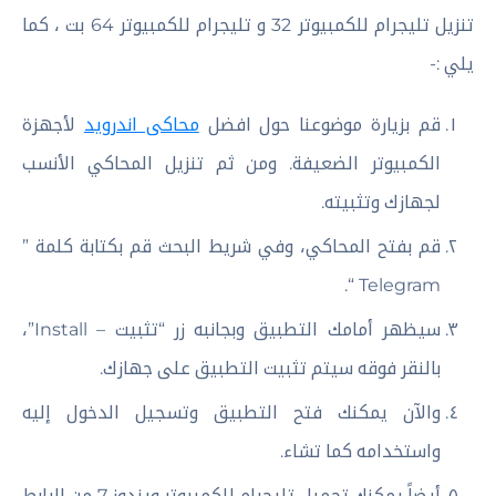
تنزيل تليجرام للكمبيوتر 32 و تليجرام للكمبيوتر 64 بت ، كما
يلي :-
قم بزيارة موضوعنا حول افضل
محاكى اندرويد
لأجهزة
الكمبيوتر الضعيفة. ومن ثم تنزيل المحاكي الأنسب
لجهازك وتثبيته.
قم بفتح المحاكي، وفي شريط البحث قم بكتابة كلمة ”
Telegram “.
سيظهر أمامك التطبيق وبجانبه زر “تثبيت – Install”،
بالنقر فوقه سيتم تثبيت التطبيق على جهازك.
والآن يمكنك فتح التطبيق وتسجيل الدخول إليه
واستخدامه كما تشاء.
أيضاً يمكنك تحميل تليجرام للكمبيوتر ويندوز 7 من الرابط