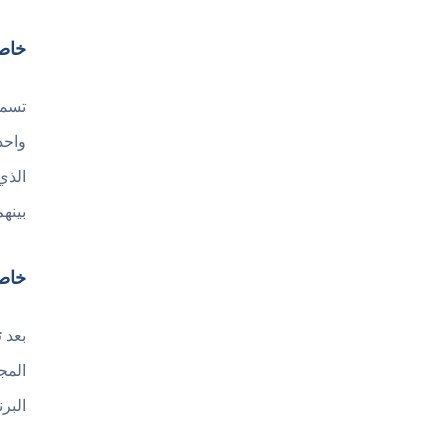
خاصي
الذي
بينهم
خاصية rprise
بعد
ت
المج
البرنامج باستخدام ت