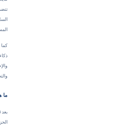
المس
والت
ما ه
بعد
ت
الحز