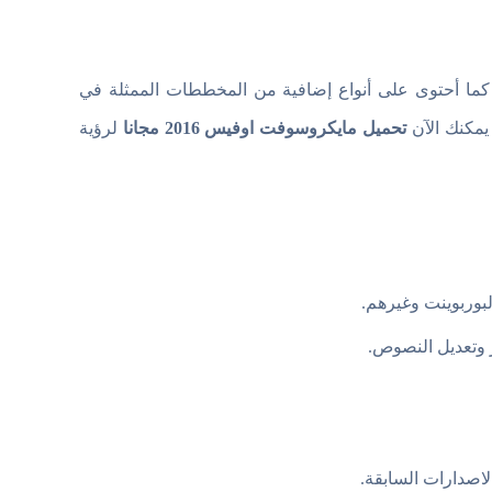
توى برنامج Excel الخاص بهذه النسخة على رسوم بيانية جديدة Charts كما أحتوى على أنواع إضافية من المخططات الممثلة في
تحميل مايكروسوفت اوفيس 2016 مجانا
لرؤية
بوربوينت وغيرهم.
 وتعديل النصوص.
اصدارات السابقة.