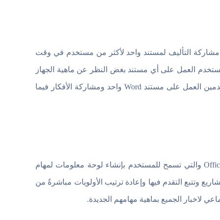
 والتي أضيفت مؤخراً إلى حزمة اوفيس 2016 بإمكانية مشاركة التأليف لمستند واحد لأكثر من مستخدم في وقت
 تقول شركة مايكروسوفت Microsoft أنه يمكن للمستخدم العمل على أي مستند بغض النظر عن ماهية الجهاز
فإنه يمكن لعدة مستخدمين العمل على مستند Word واحد ومشاركة الأفكار فيما
وتثبيته ستجد عزيزي القارئ أيقونة Office Enterprise والتي تسمح للمستخدم بإنشاء لوحة معلومات لمهام
ريع وتتبع التقدم فيها وإعادة ترتيب الأولويات مباشرةً من