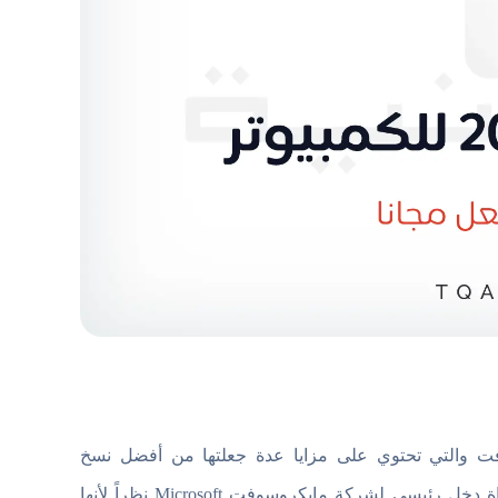
د نسخ برامج مايكروسوفت والتي تحتوي على مزايا عدة جعلتها من أفضل نسخ
مايكروسوفت اوفيس. فهي ليست مجرد أداة افتراضية فقط بل تعتبر أداة دخل رئيسي لشركة مايكروسوفت Microsoft نظراً لأنها