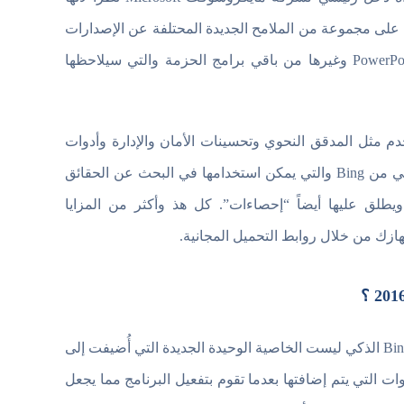
تتضمن برامج هامة وأساسية لأجهزة الكمبيوتر. وتحتوي حزمة اوفيس 2016 على مجموعة من الملامح الجديدة المحتلفة عن الإصدارات
السابقة متضمنةً مجموعة من البرامج المكتبية مثل Word و Excel و PowerPoint وغيرها من باقي برامج الحزمة والتي سيلاحظها
يقدمها للمستخدم مثل المدقق النحوي وتحسينات الأمان والإدارة وأدوات
ذكاء الأعمال المحسنة في Excel 2016. هذا بالإضافة إلى ميزة البحث الذكي من Bing والتي يمكن استخدامها في البحث عن الحقائق
إجابات وقد تم إضافة هذه الميزة مجدداً إلى حزمة الاوفيس 2016 ويطلق عليها أيضاً “إحصاءات”. كل هذ وأكثر من المزايا
زك من خلال روابط التحميل المجانية.
سترى أن خاصية محرك Bing الذكي ليست الخاصية الوحيدة الجديدة التي أُضيفت إلى
 التي يتم إضافتها بعدما تقوم بتفعيل البرنامج مما يجعل