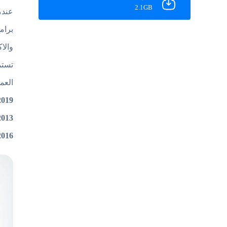
2.1GB
برام
والا
تستم
العم
2019
2013
2016