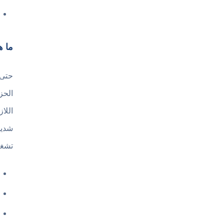
ما هي م
حتى
الحز
اللا
شديد
تشغي