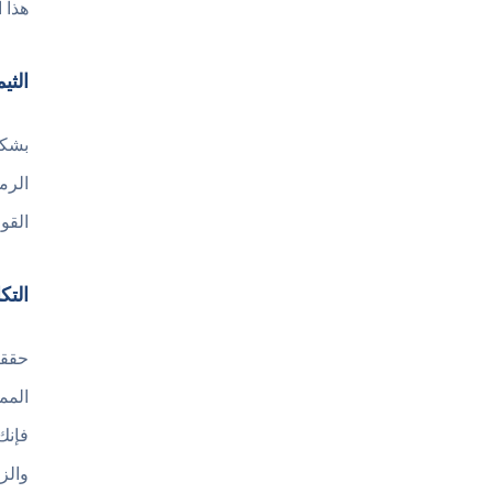
هذا 
الثيمات
بشكل
الرم
القو
التك
حققت
فإنك
والز