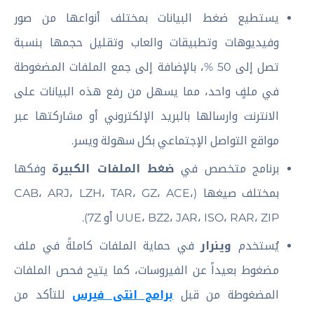
يستطيع ضغط البيانات بمختلف أنواعها من صور
وفيديوهات وتطبيقات والعاب وتقليل حجمها بنسبة
تصل إلى 50 %، بالإضافة إلى جمع الملفات المضغوطة
في ملفٍ واحد، مما يسهل من رفع هذه البيانات على
الانترنت وارسالها بالبريد الإلكتروني أو مشاركتها عبر
مواقع التواصل الإجتماعي بكل سهولة ويسر.
برنامج متخصص في
ضغط الملفات الكبيرة
وفكها
بمختلف صيغها (CAB، ARJ، LZH، TAR، GZ، ACE،
UUE، BZ2، JAR، ISO، RAR، ZIP أو 7Z).
يُستخدم
وينرار
في حماية الملفات كاملةً في ملف
مضغوط بعيداً عن الفيروسات، كما يتيح فحص الملفات
المضغوطة من قبل
برامج انتى فيرس
للتأكد من