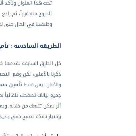
تحت هذا العنوان وتأكد أ
الخروج منه فوراً، ثم را
وطبقها في الحال حتى لا 
الطريقة السادسة : تأمين حساب الفيس بو
كل الطرق السابقة تقدمها ش
ذكرنا بالأعلى، لكن وضع التص
تأمين حس
والآمان ليس فقط
جميع بيانات تصفحك تلقائياً ب
أثر يمكن تتبعك من خلاله، وي
بإختيار نافذة تصفح خفي جديد