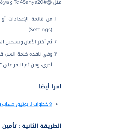
مثل @Tq45anya20# و Tq38an69&ya و Tqa23nya@71#. ويمكنك تغيير كلمة السر الخاصة بحسابك كما يلي :-
(Settings).
ثم أختر الأمان وتسجيل الدخول (Security and Login)، ومنها أضغط على خيار “تغيير كلمة الس
وفي نافذة كلمة السر، قم 
أخرى، ومن ثم النقر على “تحديث كلمة
اقرأ أيضا
9 خطوات لـ توثيق حساب فيس بوك بالعلامة الزرقاء في ثواني
الطريقة الثانية : تأم