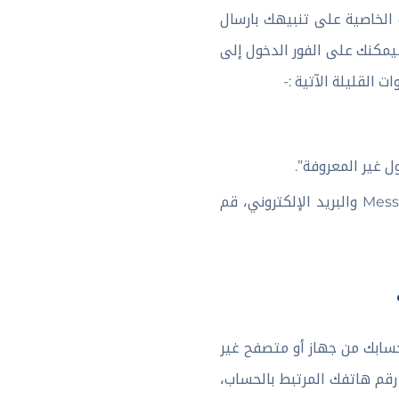
لخاصية على تنبيهك بارسال
يمكنك على الفور الدخول إلى
 القليلة الآتية :-
 غير المعروفة”.
ستفتح لك نافذة، بها 3 طرق يمكنك تلقي التنبيهات من خلالها، وهم الإشعارات وMessenger والبريد الإلكتروني، قم
سابك من جهاز أو متصفح غير
رقم هاتفك المرتبط بالحساب،