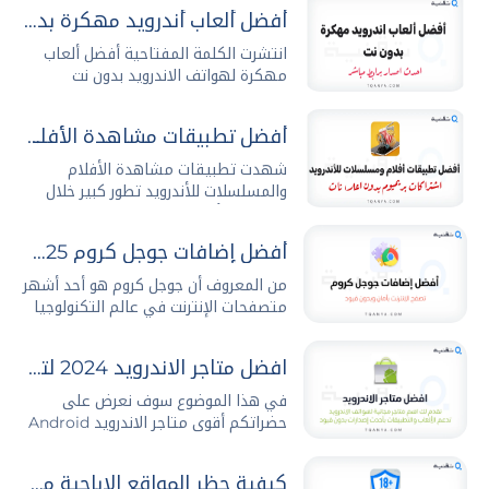
أفضل ألعاب أندرويد مهكرة بدون نت 2026 مجاناً
انتشرت الكلمة المفتاحية أفضل ألعاب
مهكرة لهواتف الاندرويد بدون نت
عمليات البحث...
أفضل تطبيقات مشاهدة الأفلام والمسلسلات للأندرويد
شهدت تطبيقات مشاهدة الأفلام
والمسلسلات للأندرويد تطور كبير خلال
السنوات الأخيرة حيث...
أفضل إضافات جوجل كروم 2025 وطريقة تثبيتها وإدارتها بكل سهولة
من المعروف أن جوجل كروم هو أحد أشهر
متصفحات الإنترنت في عالم التكنولوجيا
والتصفح،...
افضل متاجر الاندرويد 2024 لتحميل التطبيقات والالعاب مجانا
في هذا الموضوع سوف نعرض على
حضراتكم أقوى متاجر الاندرويد Android
Stores...
كيفية حظر المواقع الاباحية من الهاتف نهائيا بدون برامج